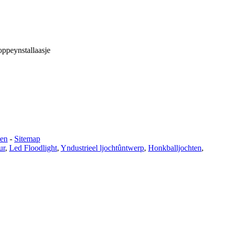
oppeynstallaasje
ten
-
Sitemap
ur
,
Led Floodlight
,
Yndustrieel ljochtûntwerp
,
Honkballjochten
,