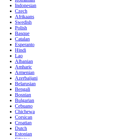
Indonesian
Czech
Afrikaans
Swedish
Polish
Basque
Catalan
Esperanto
Hindi
Lao
Albanian
Amharic
Armenian
Azerbaijani
Belarusian
Bengali
Bosnian
Bulgarian
Cebuano
Chichewa
Corsican
Croatian
Dutch
Estonian