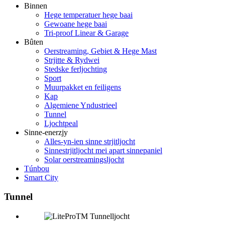
Binnen
Hege temperatuer hege baai
Gewoane hege baai
Tri-proof Linear & Garage
Bûten
Oerstreaming, Gebiet & Hege Mast
Strjitte & Rydwei
Stedske ferljochting
Sport
Muurpakket en feiligens
Kap
Algemiene Yndustrieel
Tunnel
Ljochtpeal
Sinne-enerzjy
Alles-yn-ien sinne strjitljocht
Sinnestrjitljocht mei apart sinnepaniel
Solar oerstreamingsljocht
Túnbou
Smart City
Tunnel