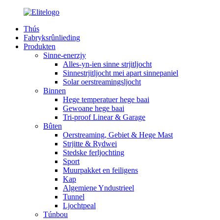
Thús
Fabryksrûnlieding
Produkten
Sinne-enerzjy
Alles-yn-ien sinne strjitljocht
Sinnestrjitljocht mei apart sinnepaniel
Solar oerstreamingsljocht
Binnen
Hege temperatuer hege baai
Gewoane hege baai
Tri-proof Linear & Garage
Bûten
Oerstreaming, Gebiet & Hege Mast
Strjitte & Rydwei
Stedske ferljochting
Sport
Muurpakket en feiligens
Kap
Algemiene Yndustrieel
Tunnel
Ljochtpeal
Túnbou