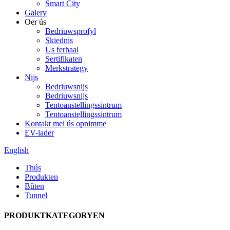
Smart City
Galery
Oer ús
Bedriuwsprofyl
Skiednis
Us ferhaal
Sertifikaten
Merkstrategy
Nijs
Bedriuwsnijs
Bedriuwsnijs
Tentoanstellingssintrum
Tentoanstellingssintrum
Kontakt mei ús opnimme
EV-lader
English
Thús
Produkten
Bûten
Tunnel
PRODUKTKATEGORYEN