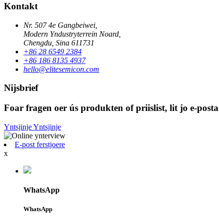
Kontakt
Nr. 507 4e Gangbeiwei,
Modern Yndustryterrein Noard,
Chengdu, Sina 611731
+86 28 6549 2384
+86 186 8135 4937
hello@elitesemicon.com
Nijsbrief
Foar fragen oer ús produkten of priislist, lit jo e-po
Yntsjinje
Yntsjinje
E-post ferstjoere
x
WhatsApp
WhatsApp