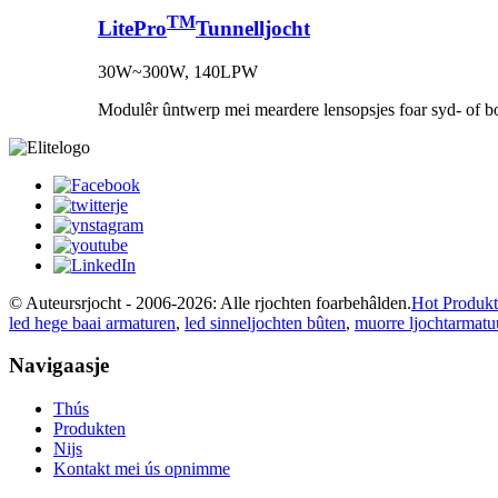
TM
LitePro
Tunnelljocht
30W~300W, 140LPW
Modulêr ûntwerp mei meardere lensopsjes foar syd- of b
© Auteursrjocht - 2006-2026: Alle rjochten foarbehâlden.
Hot Produk
led hege baai armaturen
,
led sinneljochten bûten
,
muorre ljochtarmatu
Navigaasje
Thús
Produkten
Nijs
Kontakt mei ús opnimme