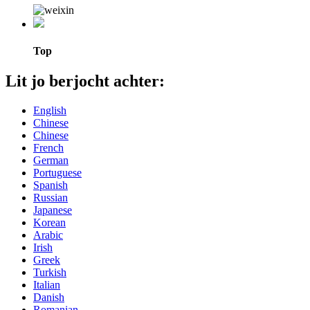
Top
Lit jo berjocht achter:
English
Chinese
Chinese
French
German
Portuguese
Spanish
Russian
Japanese
Korean
Arabic
Irish
Greek
Turkish
Italian
Danish
Romanian